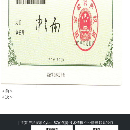
＜前＞
磨刀治具专利证书
＜次＞
刀具自动在研磨对刀系统专利证书
｜
主页
产品展示
Cyber RC的优势
技术情报
企业情报
联系我们