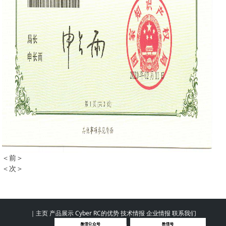
＜前＞
刀具打磨系统专利证书
＜次＞
一种刀具研磨机的上下料系统
｜
主页
产品展示
Cyber RC的优势
技术情报
企业情报
联系我们